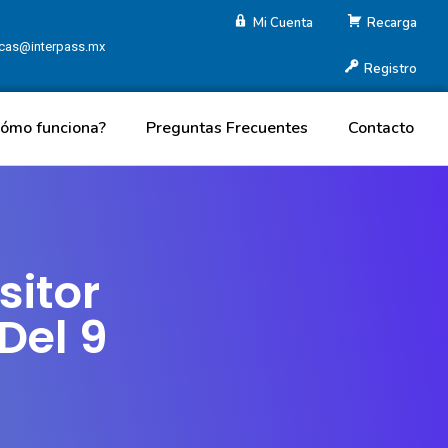
Mi Cuenta
Recarga
| cas@interpass.mx
Registro
Cómo funciona?
Preguntas Frecuentes
Contacto
sitor
Del 9