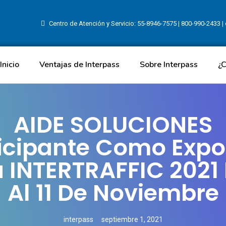
Centro de Atención y Servicio: 55-8946-7575 | 800-990-2433 
Inicio
Ventajas de Interpass
Sobre Interpass
¿
AIDE SOLUCIONES
icipante Como Expo
a INTERTRAFFIC 2021 
Al 11 De Noviembre
interpass
septiembre 1, 2021