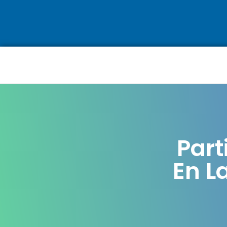
Part
En L